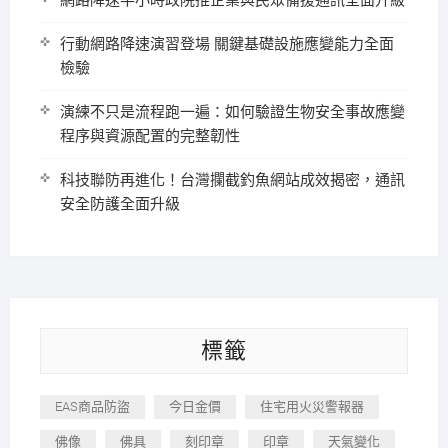
網路降速半小時政院推企業與民眾備援通訊全面升級
行動網路降速演習登場 關鍵基礎設施應變能力全面
檢驗
演練不只是流程跑一遍：如何驗證生物安全事故應變
程序與資源配置的完整韌性
科技聯防再進化！台灣攔截釣魚網站成效揭密，通訊
安全防護全面升級
標籤
EAS商品防盜
今日金價
住宅用火災警報器
佛像
佛具
刻印章
印章
天氣變化