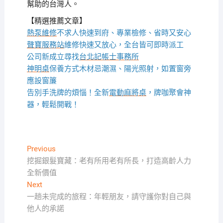
幫助的台灣人。
【精選推薦文章】
熱泵維修
不求人快速到府、專業檢修、省時又安心
聲寶服務站
維修快速又放心，全台皆可即時派工
公司新成立尋找
台北記帳士事務所
神明桌
保養方式木材忌潮濕、陽光照射，如置窗旁
應設窗簾
告別手洗牌的煩惱！全新
電動麻將桌
，牌咖聚會神
器，輕鬆開戰！
文
Previous
Previous
post:
挖掘銀髮寶藏：老有所用老有所長，打造高齡人力
章
全新價值
導
Next
Next
覽
post:
一趟未完成的旅程：年輕朋友，請守護你對自己與
他人的承諾