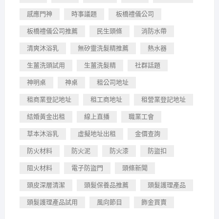
感應門神
時事議題
板橋禮儀公司
板橋禮儀公司推薦
民生頭條
消防水帶
清爽沐浴乳
無矽靈洗髮精推薦
熱水器
生薑洗頭試用
生薑洗髮精
社群話題
神明桌
神桌
租公司地址
租商業登記地址
租工商地址
租營業登記地址
結婚黃金出租
線上直播
職業工會
草本沐浴乳
虛擬地址出租
金價查詢
防火材料
防火泥
防火漆
防盜扣
阻火材料
電子防盜門
頭條新聞
頭皮深層清潔
頭髮保養品推薦
頭髮護理產品
頭髮護理產品試用
風向節目
飾金買賣