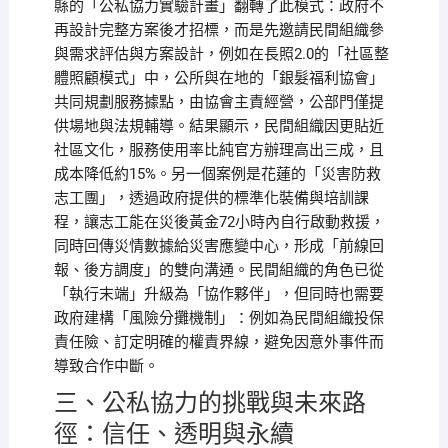
縣的「公私協力實驗計畫」翻轉了此模式：政府不
再設計完整方案後才招標，而是先邀請民間組織參
與需求評估與方案設計，例如在長照2.0的「社區整
體照顧模式」中，公所與在地的「銀髮福利協會」
共同規劃服務據點，由協會主責經營，公部門僅提
供場地與法規輔導。結果顯示，民間組織因更貼近
社區文化，服務使用率比純官方辦理高出三成，且
成本降低約15%。另一個案例是花蓮的「災害防救
志工團」，透過政府提供的標準化裝備與培訓課
程，讓志工能在災後黃金72小時內自行啟動救援，
同時回傳災情數據給災害應變中心，形成「前線回
報、後方調度」的雙向溝通。民間組織的角色已從
「執行末端」升級為「協作夥伴」，但同時也需要
政府建構「風險分攤機制」：例如為民間組織投保
責任險、訂定明確的權責界線，避免因意外事件而
導致合作中斷。
三、公私協力的挑戰與未來路
徑：信任、透明與永續