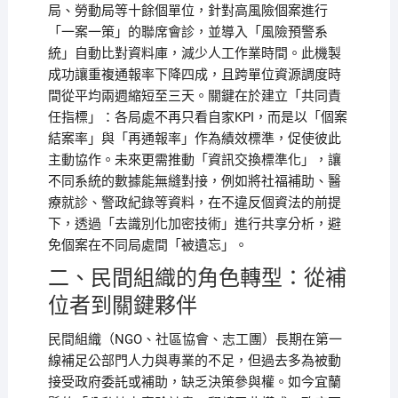
局、勞動局等十餘個單位，針對高風險個案進行
「一案一策」的聯席會診，並導入「風險預警系
統」自動比對資料庫，減少人工作業時間。此機製
成功讓重複通報率下降四成，且跨單位資源調度時
間從平均兩週縮短至三天。關鍵在於建立「共同責
任指標」：各局處不再只看自家KPI，而是以「個案
結案率」與「再通報率」作為績效標準，促使彼此
主動協作。未來更需推動「資訊交換標準化」，讓
不同系統的數據能無縫對接，例如將社福補助、醫
療就診、警政紀錄等資料，在不違反個資法的前提
下，透過「去識別化加密技術」進行共享分析，避
免個案在不同局處間「被遺忘」。
二、民間組織的角色轉型：從補
位者到關鍵夥伴
民間組織（NGO、社區協會、志工團）長期在第一
線補足公部門人力與專業的不足，但過去多為被動
接受政府委託或補助，缺乏決策參與權。如今宜蘭