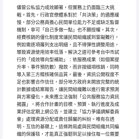
儘管公私協力成效顯著，但實務上仍面臨三大挑
戰。首先，行政官僚體系對於「共決策」的適應緩
慢，部分公務員擔心民間單位能力不足或缺乏監督
機制，寧可「自己多做一點」也不願授權。其次，
經費核銷的僵化制度常讓民間組織感到窒礙難行，
例如需逐項羅列支出明細，且不得彈性調整用途，
導致資源使用效率低落。解決之道可參考台中市試
行的「成效導向型補助」：依服務成果（如個案提
升率、事件預防數）撥款，而非按細項核銷，同時
導入第三方稽核確保品質。最後，資訊公開程度不
足也影響合作信任，部分地方政府未開放完整的統
計數據或結案報告，讓民間組織難以進行需求預測
與方案優化。未來應立法強制「公共服務協力資訊
揭露」，將合作計畫的目標、預算、執行進度及成
果評估定期上網公告，並建立「協力爭議調解委員
會」處理資源分配或責任歸屬的糾紛。唯有在透
明、互信的基礎上，這條跨局處與民間組織共同編
織的保護毯，才能真正強韌到足以接住每一位需要