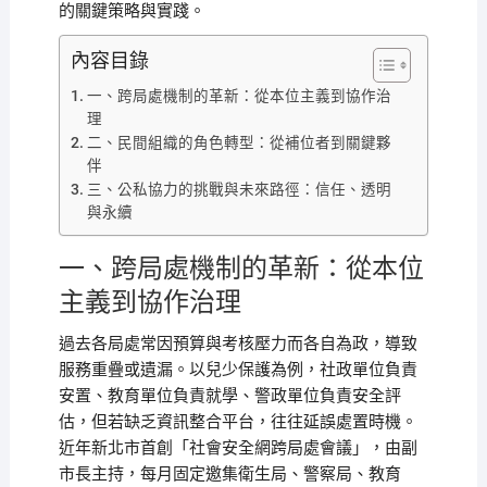
的關鍵策略與實踐。
內容目錄
一、跨局處機制的革新：從本位主義到協作治
理
二、民間組織的角色轉型：從補位者到關鍵夥
伴
三、公私協力的挑戰與未來路徑：信任、透明
與永續
一、跨局處機制的革新：從本位
主義到協作治理
過去各局處常因預算與考核壓力而各自為政，導致
服務重疊或遺漏。以兒少保護為例，社政單位負責
安置、教育單位負責就學、警政單位負責安全評
估，但若缺乏資訊整合平台，往往延誤處置時機。
近年新北市首創「社會安全網跨局處會議」，由副
市長主持，每月固定邀集衛生局、警察局、教育