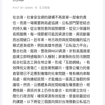
POST BY
ADMIN
生活情報
在台灣，社會安全網的建構不再是單一部會的責
任，而是一場需要跨局處協調、公私部門緊密結合
的持久戰。從災害防救到弱勢關懷，從兒少保護到
長照服務，每一環節都可能因資源分散、資訊斷層
而出現破口。近年來，地方政府與民間組織的協力
模式逐漸成熟，例如高雄市透過「公私協力平台」
整合社政、衛政、警政與NGO資源，針對高風險家
庭建立即時通報與介入機制；屏東縣則在防汛期間
結合社區志工與在地企業，形成「互助網絡」，有
效降低災害傷亡。這些案例顯示，僅靠公權力的垂
直管理已不足應對複雜的社會問題，唯有橫向串聯
局處、縱向連結民間，才能織出一張真正強韌的保
護毯。然而，公務體系與民間組織在權責劃分、經
費核銷、資訊共享上仍存在磨合，如何建立信任、
簡化行政流程、確保資源有效投放，是當前最迫切
的課題。以下將從三個面向探討台灣推動公私協力