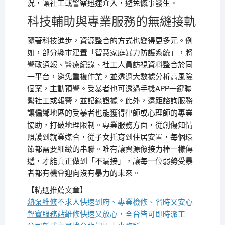
況，讓社工或警察迅速介入，避免憾事發生。
科技輔助與專業服務的無縫接軌
隨著科技進步，資源整合的方式也變得更多元。例
如，部分縣市建置「智慧家庭暴力防護系統」，將
警政通報、醫療紀錄、社工人員訪視資料整合於同
一平台，避免重複作業，並透過大數據分析高風險
個案，主動預警。受暴者也可透過手機APP一鍵聯
繫社工或報警，並記錄證據。此外，遠距諮詢服務
讓偏鄉地區的受暴者也能獲得律師或心理師的專業
協助，打破地理限制。專業服務方面，從創傷知情
照護到就業媒合，從子女托育到住居安置，每個環
節都需要細緻的串聯。唯有讓資源像接力棒一樣傳
遞，才能真正做到「不漏接」，讓每一位弱勢受暴
者都有機會迎向沒有暴力的未來。
【精選推薦文章】
熱泵維修
不求人快速到府、專業檢修、省時又安心
聲寶服務站
維修快速又放心，全台皆可即時派工