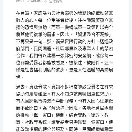
POST BY
ADMIN
生活情報
在台灣，家庭暴力與社會弱勢的議題始終牽動著無
數人的心。每一位受暴者背後，往往隱藏著孤立無
援的恐懼與無助，而單一機構或單一政策難以完全
覆蓋他們複雜的需求。因此，「資源整合不漏接」
不再只是一句口號，而是實際行動的方針。透過政
府部門、民間團體、社區鄰里以及專業人士的緊密
合作，我們得以建構一張綿密的安全網，確保每一
位弱勢受暴者都能被看見、被接住、被陪伴。這不
僅是社會福利制度的進步，更是人性溫暖的具體展
現。
過去，資源分散、資訊不對稱常導致受暴者在尋求
協助時屢屢碰壁。有人不知道該向哪個單位求助，
有人因跨縣市搬遷而中斷服務，也有人因心理創傷
而不敢開口。為了解決這些困境，各地社會局處開
始推動「單一窗口」機制，結合警政、衛政、教
育、社政等系統，讓受暴者只需聯繫一個窗口，便
能啟動後續的轉介與服務。同時，民間組織如勵馨