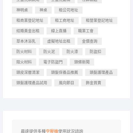
神明桌
神桌
租公司地址
租商業登記地址
租工商地址
租營業登記地址
結婚黃金出租
線上直播
職業工會
草本沐浴乳
虛擬地址出租
金價查詢
防火材料
防火泥
防火漆
防盜扣
阻火材料
電子防盜門
頭條新聞
頭皮深層清潔
頭髮保養品推薦
頭髮護理產品
頭髮護理產品試用
風向節目
飾金買賣
晨達提供多種
空壓機
使用狀況諮詢
