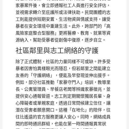
家暴案件後，會立即通報社工人員進行安全評估，
並視需求轉介至庇護所或法律扶助。民間團體的志
工則能提供短期安置、生活物資與情感支持，讓受
暴者在安全環境中重建生活。此外，跨部門的「高
風險家庭整合型服務」更將醫療、教育、就業等資
源納入，幫助受暴者從創傷中復原，逐步自立。
社區鄰里與志工網絡的守護
除了正式體制，社區的力量同樣不可或缺。許多受
暴者因害怕異樣眼光而隱忍，但若鄰里之間能建立
友善的「守護網絡」，便能及早發現並伸出援手。
例如，部分社區推動「家暴守門人」培訓，教導里
長、公寓管理員、早餐店老闆等辨識家暴徵兆，並
提供安心通報管道。志工則定期關懷獨居長輩、身
心障礙者或單親家庭，透過日常問候建立信任，讓
潛在受害者願意開口。這種「在地化」的陪伴，往
往比遙遠的官方服務更讓人安心。同時，網絡成員
間的即時通訊群組，也能在第一時間通報異常狀