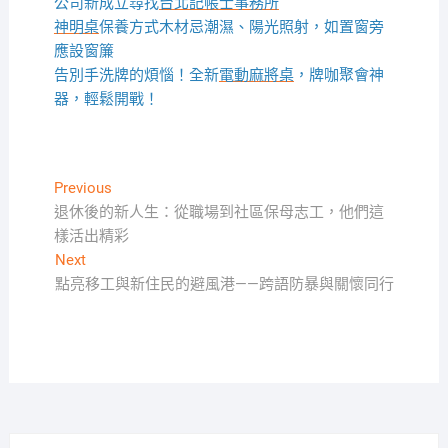
公司新成立尋找
台北記帳士事務所
神明桌
保養方式木材忌潮濕、陽光照射，如置窗旁
應設窗簾
告別手洗牌的煩惱！全新
電動麻將桌
，牌咖聚會神
器，輕鬆開戰！
文
Previous
Previous
post:
退休後的新人生：從職場到社區保母志工，他們這
章
樣活出精彩
導
Next
Next
覽
post:
點亮移工與新住民的避風港——跨語防暴與關懷同行