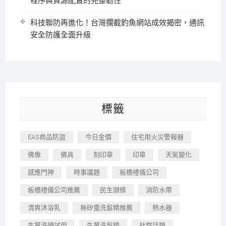
程序與資源配置的完整韌性
科技聯防再進化！台灣攔截釣魚網站成效揭密，通訊
安全防護全面升級
標籤
EAS商品防盜
今日金價
住宅用火災警報器
佛像
佛具
刻印章
印章
天氣變化
感應門神
時事議題
板橋禮儀公司
板橋禮儀公司推薦
民生頭條
消防水帶
清爽沐浴乳
無矽靈洗髮精推薦
熱水器
生薑洗頭試用
生薑洗髮精
社群話題