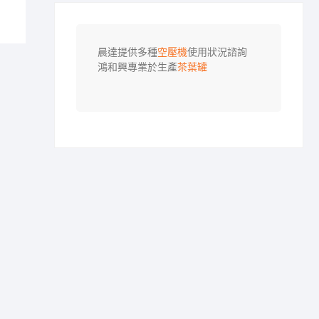
晨達提供多種
空壓機
使用狀況諮詢

鴻和興專業於生產
茶葉罐