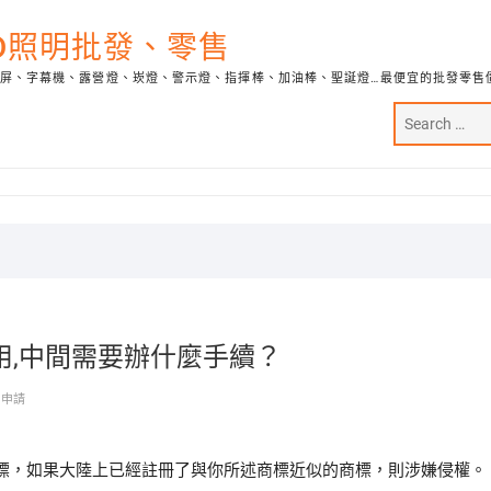
ED照明批發、零售
示屏、字幕機、露營燈、崁燈、警示燈、指揮棒、加油棒、聖誕燈…最便宜的批發零售
用,中間需要辦什麼手續？
利申請
標，如果大陸上已經註冊了與你所述商標近似的商標，則涉嫌侵權。