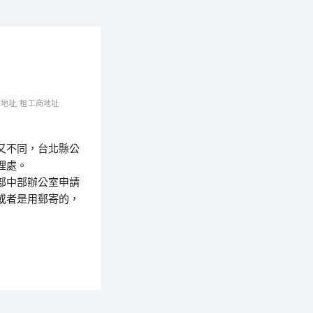
記地址
,
租工商地址
又不同，台北縣公
理處。
部中部辦公室申請
或者是用郵寄的，