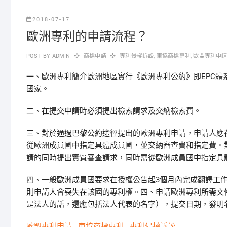
2018-07-17
歐洲專利的申請流程？
POST BY
ADMIN
商標申請
專利侵權訴訟
,
東協商標專利
,
歐盟專利申
一、歐洲專利簡介歐洲地區實行《歐洲專利公約》即EPC體
國家。
二、在提交申請時必須提出檢索請求及交納檢索費。
三、對於通過巴黎公約途徑提出的歐洲專利申請，申請人應
從歐洲成員國中指定具體成員國，並交納審查費和指定費。
請的同時提出實質審查請求，同時需從歐洲成員國中指定具
四、一般歐洲成員國要求在授權公告起3個月內完成翻譯工
則申請人會喪失在該國的專利權。四、申請歐洲專利所需文
是法人的話，還應包括法人代表的名字），提交日期，發明
歐盟專利申請
東協商標專利
專利侵權訴訟