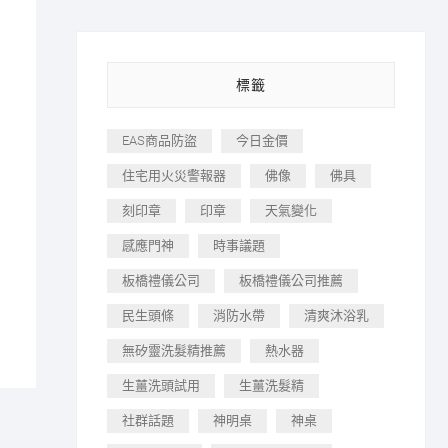
標籤
EAS商品防盜
今日金價
住宅用火災警報器
佛像
佛具
刻印章
印章
天氣變化
感應門神
時事議題
板橋禮儀公司
板橋禮儀公司推薦
民生頭條
消防水帶
清爽沐浴乳
無矽靈洗髮精推薦
熱水器
生薑洗頭試用
生薑洗髮精
社群話題
神明桌
神桌