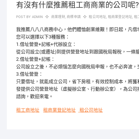
有沒有什麼推薦租工商商業的公司呢?
POST BY
ADMIN
商業理財
,
商標申請
租公司地址
,
租商業登記地址
,
租
我推薦八八八商務中心，他們體恤創業維艱！即日起，凡借
您可以選擇以下3種服務：
1.借址營登+記帳+代辦設立：
從公司設立(或遷址)到提供營登地址到跟國稅局報稅，一條
2.借址營登+記帳：
公司設立之後，不必煩惱怎麼向國稅局申報，也不必奔波，交
3.借址營登：
只要借址，就能成立公司，省下房租，有效控制成本，將獲利
發提供公司營登地址（虛擬辦公室、行動辦公室），為公司
諮詢，歡迎來電。
租工商地址
租商業登記地址
租公司地址