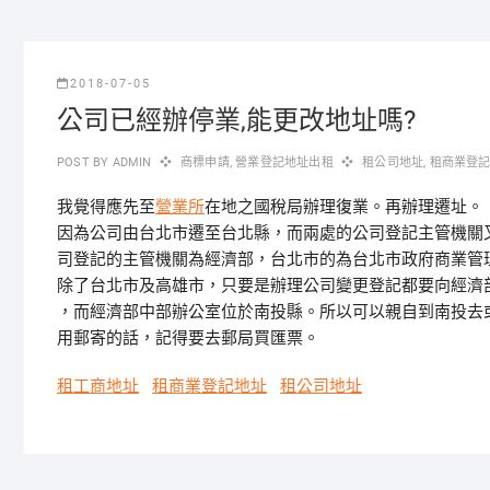
2018-07-05
公司已經辦停業,能更改地址嗎?
POST BY
ADMIN
商標申請
,
營業登記地址出租
租公司地址
,
租商業登
我覺得應先至
營業所
在地之國稅局辦理復業。再辦理遷址。
因為公司由台北市遷至台北縣，而兩處的公司登記主管機關
司登記的主管機關為經濟部，台北市的為台北市政府商業管
除了台北市及高雄市，只要是辦理公司變更登記都要向經濟
，而經濟部中部辦公室位於南投縣。所以可以親自到南投去
用郵寄的話，記得要去郵局買匯票。
租工商地址
租商業登記地址
租公司地址