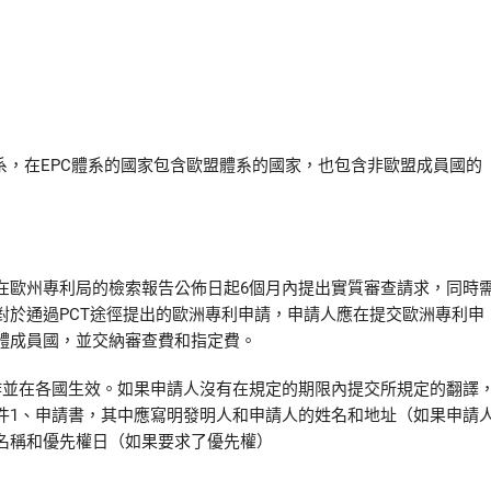
請
系，在EPC體系的國家包含歐盟體系的國家，也包含非歐盟成員國的
在歐州專利局的檢索報告公佈日起6個月內提出實質審查請求，同時
對於通過PCT途徑提出的歐洲專利申請，申請人應在提交歐洲專利申
體成員國，並交納審查費和指定費。
作並在各國生效。如果申請人沒有在規定的期限內提交所規定的翻譯
件1、申請書，其中應寫明發明人和申請人的姓名和地址（如果申請
名稱和優先權日（如果要求了優先權）