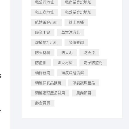
租公司地址
租商業登記地址
租工商地址
租營業登記地址
結婚黃金出租
線上直播
職業工會
草本沐浴乳
虛擬地址出租
金價查詢
防火材料
防火泥
防火漆
防盜扣
阻火材料
電子防盜門
頭條新聞
頭皮深層清潔
需
頭髮保養品推薦
頭髮護理產品
頭髮護理產品試用
風向節目
，
飾金買賣
人