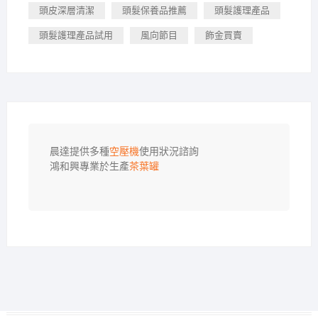
頭皮深層清潔
頭髮保養品推薦
頭髮護理產品
頭髮護理產品試用
風向節目
飾金買賣
晨達提供多種
空壓機
使用狀況諮詢

鴻和興專業於生產
茶葉罐