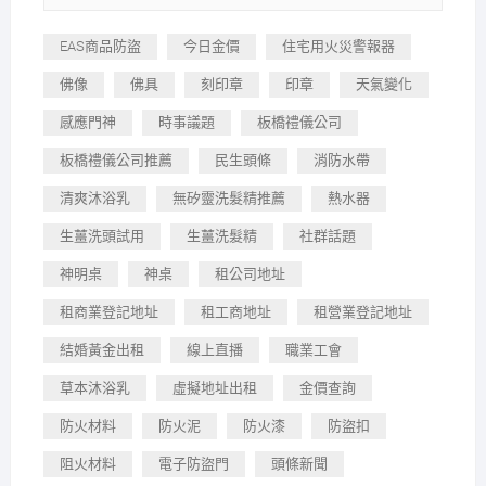
EAS商品防盜
今日金價
住宅用火災警報器
佛像
佛具
刻印章
印章
天氣變化
感應門神
時事議題
板橋禮儀公司
板橋禮儀公司推薦
民生頭條
消防水帶
清爽沐浴乳
無矽靈洗髮精推薦
熱水器
生薑洗頭試用
生薑洗髮精
社群話題
神明桌
神桌
租公司地址
租商業登記地址
租工商地址
租營業登記地址
結婚黃金出租
線上直播
職業工會
草本沐浴乳
虛擬地址出租
金價查詢
防火材料
防火泥
防火漆
防盜扣
阻火材料
電子防盜門
頭條新聞