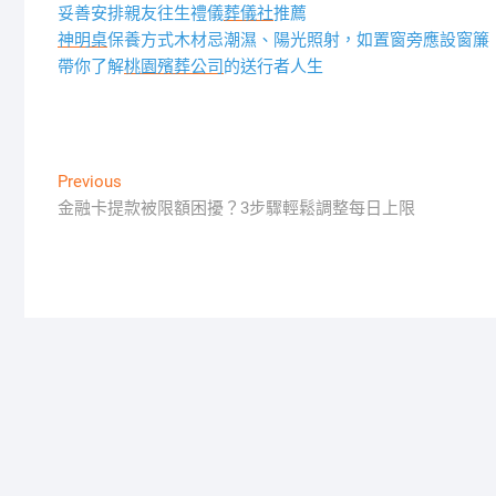
妥善安排親友往生禮儀
葬儀社
推薦
神明桌
保養方式木材忌潮濕、陽光照射，如置窗旁應設窗簾
帶你了解
桃園殯葬公司
的送行者人生
文
Previous
Previous
post:
金融卡提款被限額困擾？3步驟輕鬆調整每日上限
章
導
覽