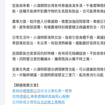
從氣候來看，小滿期間台灣各地普遍高溫多濕，午後雷陣雨
態。這種天氣條件對農作物的生長既有助益，也可能帶來病
農事方面，稻作進入分蘗盛期，需要加強田間管理。果樹正
澇，避免根部腐爛。有機農場特別需要關注病蟲害防治，可
日常生活中，小滿時節濕熱交加，容易引發身體不適。建議
季蔬果如苦瓜、冬瓜等，有助清熱解毒。運動最好安排在清
這個節氣也是賞荷的好時機，各地荷花陸續綻放。不妨安排
情。同時要注意防曬補水，攜帶雨具以備不時之需。
從養生角度，小滿時節適合調理脾胃功能。可以適量飲用綠
力。中醫師建議，這個時節按摩足三里穴，能改善消化功能
【精選推薦文章】
查詢
中壢殯葬公司
合法立案名單一覽表
找尋
禮儀社
,專業禮儀師真誠用心服務!
公司新成立尋找
台北記帳士事務所