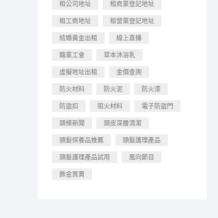
租公司地址
租商業登記地址
租工商地址
租營業登記地址
結婚黃金出租
線上直播
職業工會
草本沐浴乳
虛擬地址出租
金價查詢
防火材料
防火泥
防火漆
防盜扣
阻火材料
電子防盜門
頭條新聞
頭皮深層清潔
頭髮保養品推薦
頭髮護理產品
頭髮護理產品試用
風向節目
飾金買賣