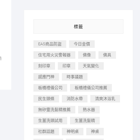
標籤
EAS商品防盜
今日金價
住宅用火災警報器
佛像
佛具
季
刻印章
印章
天氣變化
感應門神
時事議題
板橋禮儀公司
板橋禮儀公司推薦
民生頭條
消防水帶
清爽沐浴乳
無矽靈洗髮精推薦
熱水器
生薑洗頭試用
生薑洗髮精
社群話題
神明桌
神桌