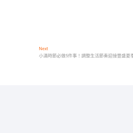
Next
Next
post:
小滿時節必做5件事！調整生活節奏迎接豐盛夏