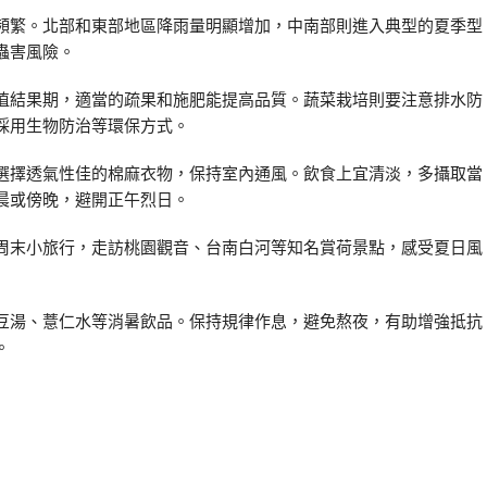
頻繁。北部和東部地區降雨量明顯增加，中南部則進入典型的夏季型
蟲害風險。
值結果期，適當的疏果和施肥能提高品質。蔬菜栽培則要注意排水防
採用生物防治等環保方式。
選擇透氣性佳的棉麻衣物，保持室內通風。飲食上宜清淡，多攝取當
晨或傍晚，避開正午烈日。
周末小旅行，走訪桃園觀音、台南白河等知名賞荷景點，感受夏日風
豆湯、薏仁水等消暑飲品。保持規律作息，避免熬夜，有助增強抵抗
。