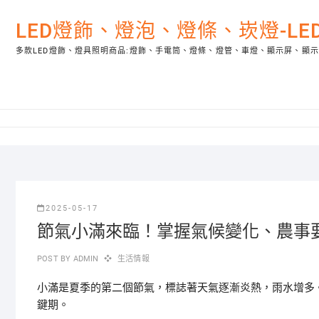
Skip
to
LED燈飾、燈泡、燈條、崁燈-L
content
多款LED燈飾、燈具照明商品:燈飾、手電筒、燈條、燈管、車燈、顯示屏、顯
2025-05-17
節氣小滿來臨！掌握氣候變化、農事
POST BY
ADMIN
生活情報
小滿是夏季的第二個節氣，標誌著天氣逐漸炎熱，雨水增多
鍵期。